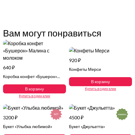
Вам могут понравиться
920 ₽
640 ₽
Конфеты Мерси
Коробка конфет «Бушерон»
В корзину
Малина с молоком
В корзину
Купить в один клик
Купить в один клик
ХИТ
новинка
3200 ₽
4500 ₽
Букет «Улыбка любимой»
Букет «Джульетта»