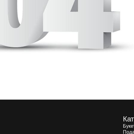
Кат
Буке
Пода